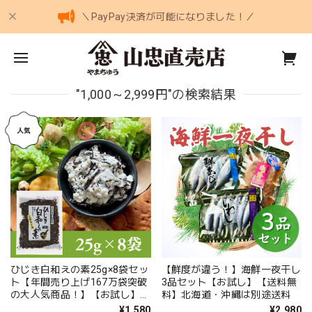
＼PayPay決済が可能になりました！／
"1,000～2,999円"の検索結果
ひじき白和えの素25g×8袋セッ
【鮮度が違う！】海鮮一夜干し
ト【年間売り上げ167万袋突破
3品セット【お試し】【送料無
の大人気商品！】【お試し】【
料】北海道・沖縄は別途送料
国産ひじき使用】【ポスト投
¥1,580
¥2,980