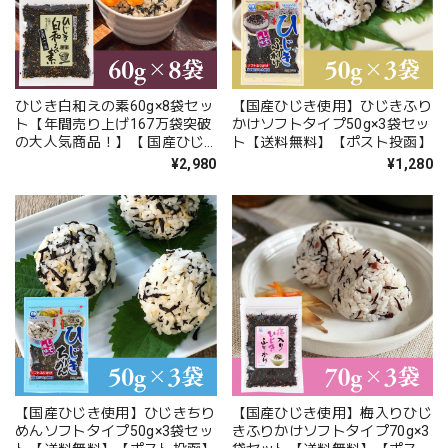
ひじき白和えの素60g×8袋セッ
【国産ひじき使用】ひじきふり
ト【年間売り上げ167万袋突破
かけソフトタイプ50g×3袋セッ
の大人気商品！】【 国産ひじ
ト【送料無料】【ポスト投函】
き使用】【ポスト投函】
¥2,980
¥1,280
【国産ひじき使用】ひじきちり
【国産ひじき使用】梅入りひじ
めんソフトタイプ50g×3袋セッ
きふりかけソフトタイプ70g×3