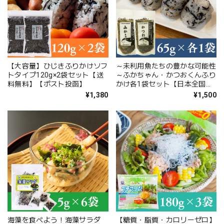
【大容量】ひじきふりかけソフ
～未利用魚たちの豊かな可能性
トタイプ120g×2袋セット【送
～ふかちゃん・かつおくんふり
料無料】【ポスト投函】
かけ各1袋セット【日本全国送
料無料】【ポスト投函】【大分
¥1,380
¥1,500
県立佐伯豊南高等学校共同開
発】【SDGs】
海藻を食べよう！海藻サラダ
【糖質・脂質・カロリーゼロ】