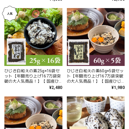
函】
ひじき白和えの素25g×16袋セ
ひじき白和えの素60g×5袋セッ
ット【年間売り上げ167万袋突
ト【年間売り上げ167万袋突破
破の大人気商品！】【 国産ひ
の大人気商品！】【 国産ひじ
じき使用】【ポスト投函】
き使用】【ポスト投函】
¥2,480
¥1,980