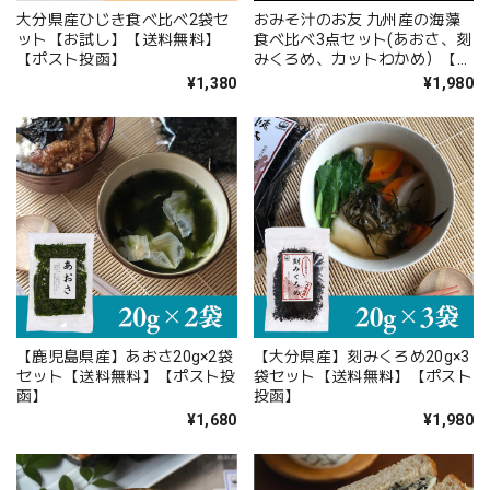
大分県産ひじき食べ比べ2袋セ
おみそ汁のお友 九州産の海藻
ット【お試し】【送料無料】
食べ比べ3点セット(あおさ、刻
【ポスト投函】
みくろめ、カットわかめ）【お
試し】【送料無料】【ポスト投
¥1,380
¥1,980
函】
【鹿児島県産】あおさ20g×2袋
【大分県産】刻みくろめ20g×3
セット【送料無料】【ポスト投
袋セット【送料無料】【ポスト
函】
投函】
¥1,680
¥1,980