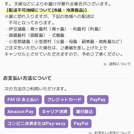
す。 天候などによりお届けが遅れる場合がございます。
【配送不可地域について(冷蔵・冷凍商品)】
※誠に恐れ入りますが、下記の地域への配送は
不可となっております。
・伊豆諸島：青ヶ島村（青ヶ島）・利島村（利島）
・御蔵島村（御蔵島）・式根島
・小笠原諸島：小笠原村（父島・母島・硫黄島・南鳥島など）
ご注文をいただいた場合は、ご連絡を差し上げた上で
キャンセルとさせていただきますので、予めご了承ください。
送料について
お支払い方法について
次の方法がご利用いただけます。
PAY ID あと払い
クレジットカード
PayPay
Amazon Pay
キャリア決済
銀行振込
コンビニ決済またはPay-easy
PayPal
お支払い方法について