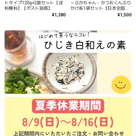
トタイプ120g×2袋セット【送
～ふかちゃん・かつおくんふり
料無料】【ポスト投函】
かけ各1袋セット【日本全国送
料無料】【ポスト投函】【大分
¥1,380
¥1,500
県立佐伯豊南高等学校共同開
発】【SDGs】