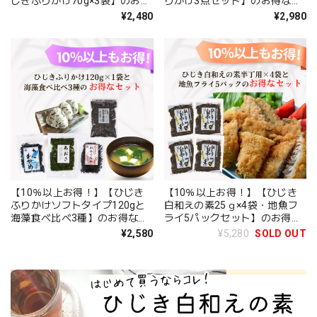
じきふりかけ70g×3袋】のお得
りかけ3点セット】のお得なセ
なセット【日本全国送料無料】
ット【日本全国送料無料】【ポ
¥2,480
¥2,980
【ポスト投函】
スト投函】
【10％以上お得！】【ひじき
【10％以上お得！】【ひじき
ふりかけソフトタイプ120gと
白和えの素25ｇ×4袋・地魚フ
海藻食べ比べ3種】のお得なセ
ライ5パックセット】のお得な
ット【日本全国送料無料】【ポ
セット【送料無料】北海道・沖
¥2,580
¥5,280
SOLD OUT
スト投函】
縄は別途送料