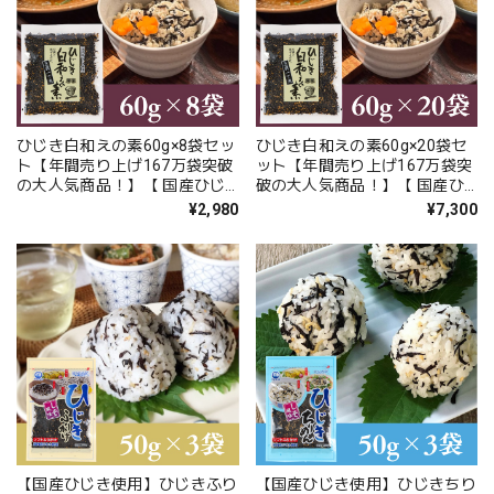
ひじき白和えの素60g×8袋セッ
ひじき白和えの素60g×20袋セ
ト【年間売り上げ167万袋突破
ット【年間売り上げ167万袋突
の大人気商品！】【 国産ひじ
破の大人気商品！】【 国産ひ
き使用】【ポスト投函】
じき使用】【レターパックプラ
¥2,980
¥7,300
ス便】
【国産ひじき使用】ひじきふり
【国産ひじき使用】ひじきちり