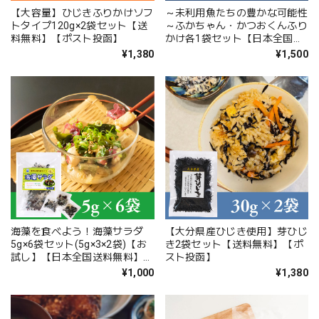
【大容量】ひじきふりかけソフ
～未利用魚たちの豊かな可能性
トタイプ120g×2袋セット【送
～ふかちゃん・かつおくんふり
料無料】【ポスト投函】
かけ各1袋セット【日本全国送
料無料】【ポスト投函】【大分
¥1,380
¥1,500
県立佐伯豊南高等学校共同開
発】【SDGs】
海藻を食べよう！海藻サラダ
【大分県産ひじき使用】芽ひじ
5g×6袋セット(5g×3×2袋)【お
き2袋セット【送料無料】【ポ
試し】【日本全国送料無料】
スト投函】
【ポスト投函】
¥1,000
¥1,380