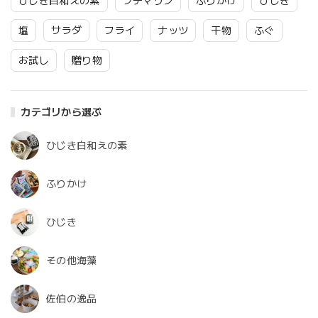
ひじき白和えの素
プチマリン
ふりかけ
ひじき
塩
サラダ
フライ
ナッツ
干物
ふぐ
お試し
贈り物
カテゴリから選ぶ
ひじき白和えの素
ふりかけ
ひじき
その他海藻
佐伯の逸品