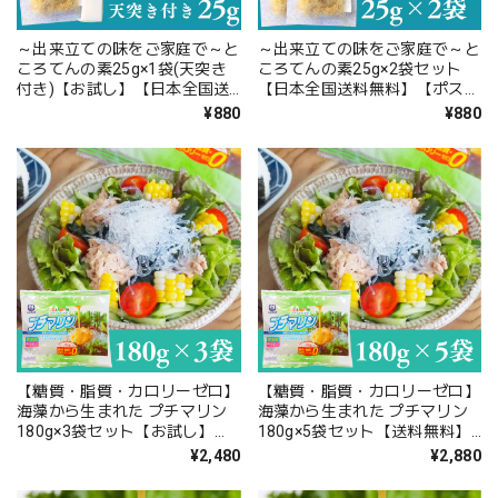
～出来立ての味をご家庭で～と
～出来立ての味をご家庭で～と
ころてんの素25g×1袋(天突き
ころてんの素25g×2袋セット
付き)【お試し】【日本全国送
【日本全国送料無料】【ポスト
料無料】【ポスト投函】
投函】
¥880
¥880
【糖質・脂質・カロリーゼロ】
【糖質・脂質・カロリーゼロ】
海藻から生まれた プチマリン
海藻から生まれた プチマリン
180g×3袋セット【お試し】
180g×5袋セット【送料無料】
【送料無料】北海道・沖縄は別
北海道・沖縄は別途送料
¥2,480
¥2,880
途送料