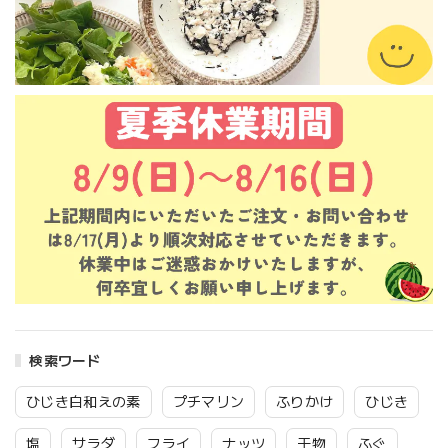
検索ワード
ひじき白和えの素
プチマリン
ふりかけ
ひじき
塩
サラダ
フライ
ナッツ
干物
ふぐ