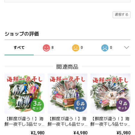
通報する
ショップの評価
すべて
8
0
0
関連商品
【鮮度が違う！】海
【鮮度が違う！】海
【鮮度が違う！】海
鮮一夜干し3品セッ
鮮一夜干し6品セッ
鮮一夜干し9品セッ
ト【お試し】【送料
ト【送料無料】北海
ト【送料無料】北海
¥2,980
¥4,980
¥5,980
無料】北海道・沖縄
道・沖縄は別途送料
道・沖縄は別途送料