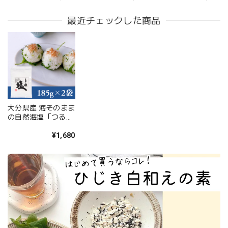
は別途送料
最近チェックした商品
大分県産 海そのまま
の自然海塩「つるみ
の磯塩」185g×2袋
セット【送料無料】
¥1,680
【ポスト投函】