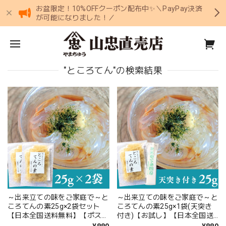
お盆限定！10%OFFクーポン配布中✨＼PayPay決済
が可能になりました！／
"ところてん"の検索結果
～出来立ての味をご家庭で～と
～出来立ての味をご家庭で～と
ころてんの素25g×2袋セット
ころてんの素25g×1袋(天突き
【日本全国送料無料】【ポスト
付き)【お試し】【日本全国送
投函】
料無料】【ポスト投函】