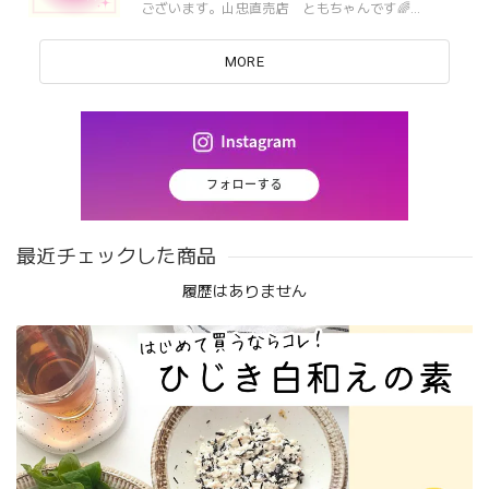
ございます。山忠直売店 ともちゃんです🌈
º·˚.⋈┈┈┈┈┈┈┈┈┈┈┈⋈.˚‧º本日より！至福の
翼カレーが5%OFFになる「週末・サマーセール😍✨第
二弾」がスタート！夏とい...
MORE
最近チェックした商品
履歴はありません