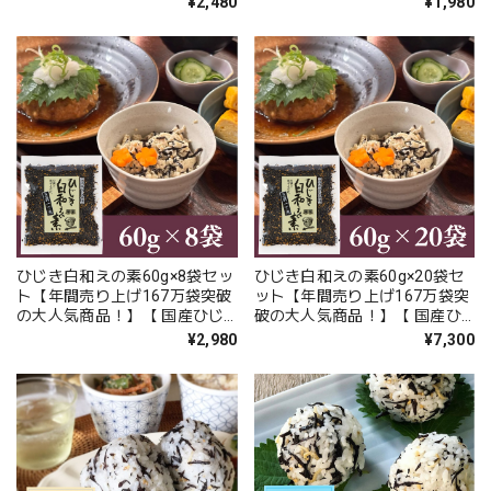
¥2,480
¥1,980
ひじき白和えの素60g×8袋セッ
ひじき白和えの素60g×20袋セ
ト【年間売り上げ167万袋突破
ット【年間売り上げ167万袋突
の大人気商品！】【 国産ひじ
破の大人気商品！】【 国産ひ
き使用】【ポスト投函】
じき使用】【レターパックプラ
¥2,980
¥7,300
ス便】