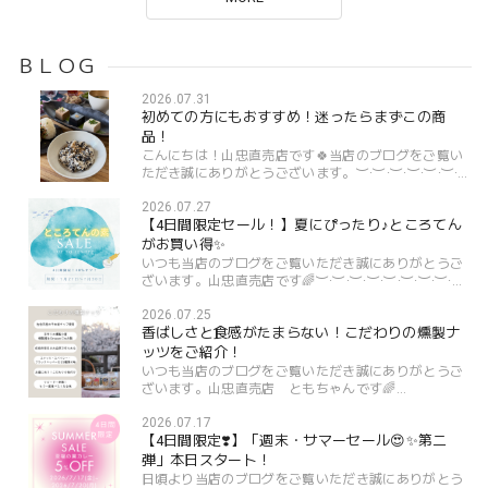
ＢＬＯＧ
2026.07.31
初めての方にもおすすめ！迷ったらまずこの商
品！
こんにちは！山忠直売店です🍀当店のブログをご覧い
ただき誠にありがとうございます。︶·︶·︶·︶·︶·︶·︶
·︶·︶·︶·︶·︶「初めてのお買い物、どの商品を選べば
2026.07.27
いいの？」「まずは何を試してみよう？」と迷われ...
【4日間限定セール！】夏にぴったり♪ところてん
がお買い得✨
いつも当店のブログをご覧いただき誠にありがとうご
ざいます。山忠直売店です🌈︶·︶·︶·︶·︶·︶·︶·︶·︶
·︶·︶·︶夏といえば、ひんやり冷たい「ところてん」
2026.07.25
が恋しくなりませんか☺️暑さで食欲が落ちがちな夏
香ばしさと食感がたまらない！こだわりの燻製ナ
で...
ッツをご紹介！
いつも当店のブログをご覧いただき誠にありがとうご
ざいます。山忠直売店 ともちゃんです🌈
º·˚.⋈┈┈┈┈┈┈┈┈┈┈┈⋈.˚‧º現在、ナッツを主
2026.07.17
役としたスイーツが人気を集めているのはご存じです
【4日間限定❣️】「週末・サマーセール😍✨第二
か？実は！ナッツスイーツの...
弾」本日スタート！
日頃より当店のブログをご覧いただき誠にありがとう