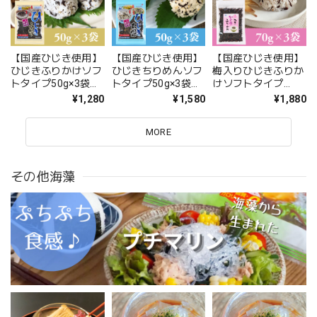
【国産ひじき使用】
【国産ひじき使用】
【国産ひじき使用】
ひじきふりかけソフ
ひじきちりめんソフ
梅入りひじきふりか
トタイプ50g×3袋セ
トタイプ50g×3袋セ
けソフトタイプ
ット【送料無料】
ット【送料無料】
70g×3袋セット【送
¥1,280
¥1,580
¥1,880
【ポスト投函】
【ポスト投函】
料無料】【ポスト投
函】
MORE
その他海藻