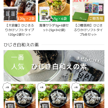
【大容量】ひじきふ
海藻サラダ5g×6袋セ
【ご贈答用】ひじき
りかけソフトタイプ
ット(5g×3×2袋)
ふりかけソフトタイ
120g×2袋セット
プ3点セット
ひじき白和えの素