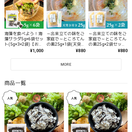
海藻を食べよう！海
～出来立ての味をご
～出来立ての味をご
藻サラダ5g×6袋セッ
家庭で～ところてん
家庭で～ところてん
ト(5g×3×2袋)【お試
の素25g×1袋(天突き
の素25g×2袋セット
し】【日本全国送料
付き)【お試し】
【日本全国送料無
¥1,000
¥880
¥880
無料】【ポスト投
【日本全国送料無
料】【ポスト投函】
函】
料】【ポスト投函】
MORE
商品一覧