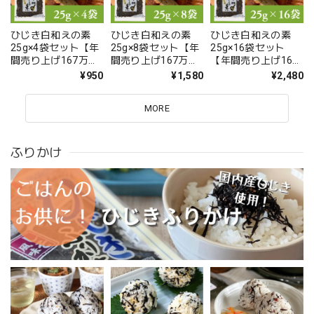
ひじき白和えの素
ひじき白和えの素
ひじき白和えの素
25g×4袋セット【年
25g×8袋セット【年
25g×16袋セット
間売り上げ167万袋
間売り上げ167万袋
【年間売り上げ167
突破の大人気商
突破の大人気商
万袋突破の大人気商
¥950
¥1,580
¥2,480
品！】【お試し】【
品！】【お試し】【
品！】【 国産ひじき
国産ひじき使用】
国産ひじき使用】
使用】【ポスト投
MORE
【ポスト投函】
【ポスト投函】
函】
ふりかけ