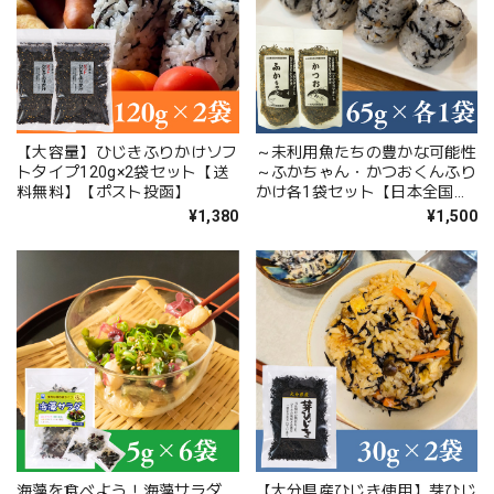
【大容量】ひじきふりかけソフ
～未利用魚たちの豊かな可能性
トタイプ120g×2袋セット【送
～ふかちゃん・かつおくんふり
料無料】【ポスト投函】
かけ各1袋セット【日本全国送
料無料】【ポスト投函】【大分
¥1,380
¥1,500
県立佐伯豊南高等学校共同開
発】【SDGs】
海藻を食べよう！海藻サラダ
【大分県産ひじき使用】芽ひじ