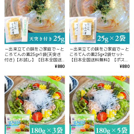
～出来立ての味をご家庭で～と
～出来立ての味をご家庭で～と
ころてんの素25g×1袋(天突き
ころてんの素25g×2袋セット
付き)【お試し】【日本全国送
【日本全国送料無料】【ポスト
料無料】【ポスト投函】
投函】
¥880
¥880