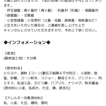
※誠に恐れ入りますが、下記の地域への配送は不可となっており
ます。
・伊豆諸島：青ヶ島村（青ヶ島）・利島村（利島）・御蔵島村
（御蔵島）・式根島
・小笠原諸島：小笠原村（父島・母島・硫黄島・南鳥島など）
ご注文をいただいた場合は、ご連絡を差し上げた上で
キャンセルとさせていただきますので、予めご了承ください。
◆インフォメーション◆
【産地】
(最終加工地)：大分県
【原材料名】
とらふぐ、澱粉【コーン(遺伝子組換え不分別)】、小麦粉、食
塩、砂糖、コーン粉末、コショー、酵母エキス、ジンジャー、肉
エキス、乳加工品、ぶどう糖、パプリカ、ナツメグ、粉末醤油
(原材料に小麦、乳成分、大豆、鶏、豚含む)
【アレルギー対象原材料】
乳、小麦、大豆、鶏肉、豚肉