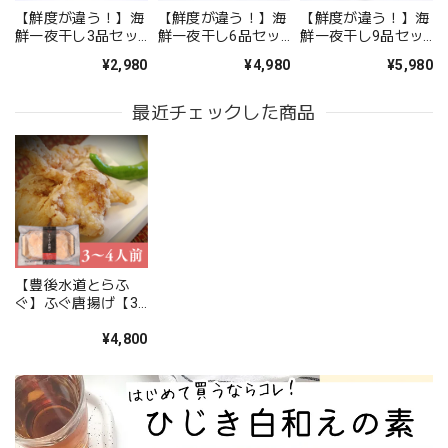
【鮮度が違う！】海
【鮮度が違う！】海
【鮮度が違う！】海
鮮一夜干し3品セッ
鮮一夜干し6品セッ
鮮一夜干し9品セッ
ト【お試し】【送料
ト【送料無料】北海
ト【送料無料】北海
¥2,980
¥4,980
¥5,980
無料】北海道・沖縄
道・沖縄は別途送料
道・沖縄は別途送料
は別途送料
最近チェックした商品
【豊後水道とらふ
ぐ】ふぐ唐揚げ【3
～4人前】【送料無
料】北海道・沖縄は
¥4,800
別途送料