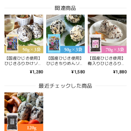
関連商品
【国産ひじき使用】
【国産ひじき使用】
【国産ひじき使用】
ひじきふりかけソフ
ひじきちりめんソフ
梅入りひじきふりか
トタイプ50g×3袋セ
トタイプ50g×3袋セ
けソフトタイプ
¥1,280
¥1,580
¥1,880
ット【送料無料】
ット【送料無料】
70g×3袋セット【送
【ポスト投函】
【ポスト投函】
料無料】【ポスト投
函】
最近チェックした商品