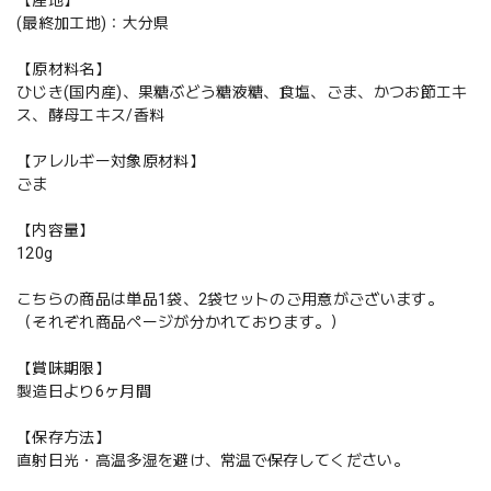
【産地】
(最終加工地)：大分県
【原材料名】
ひじき(国内産)、果糖ぶどう糖液糖、食塩、ごま、かつお節エキ
ス、酵母エキス/香料
【アレルギー対象原材料】
ごま
【内容量】
120g
こちらの商品は単品1袋、2袋セットのご用意がございます。
（それぞれ商品ページが分かれております。）
【賞味期限】
製造日より6ヶ月間
【保存方法】
直射日光・高温多湿を避け、常温で保存してください。