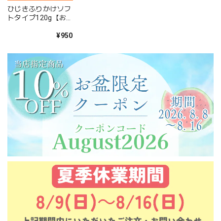
ひじきふりかけソフ
トタイプ120g【お
試し】【大容量】
【送料無料】【ポス
¥950
ト投函】