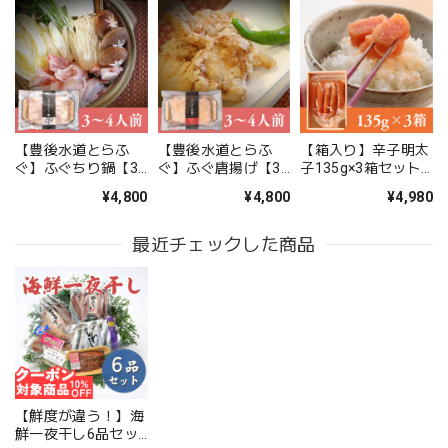
【豊後水道とらふ
【豊後水道とらふ
【箱入り】辛子明太
ぐ】ふぐちり鍋【3
ぐ】ふぐ唐揚げ【3
子135g×3箱セット
～4人前】【送料無
～4人前】【送料無
【送料無料】北海
¥4,800
¥4,800
¥4,980
料】北海道・沖縄は
料】北海道・沖縄は
道・沖縄は別途送料
別途送料
別途送料
最近チェックした商品
【鮮度が違う！】海
鮮一夜干し6品セッ