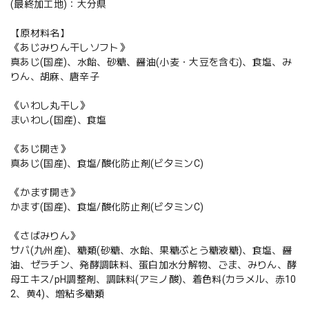
(最終加工地)：大分県
【原材料名】
《あじみりん干しソフト》
真あじ(国産)、水飴、砂糖、醤油(小麦・大豆を含む)、食塩、み
りん、胡麻、唐辛子
《いわし丸干し》
まいわし(国産)、食塩
《あじ開き》
真あじ(国産)、食塩/酸化防止剤(ビタミンC)
《かます開き》
かます(国産)、食塩/酸化防止剤(ビタミンC)
《さばみりん》
サバ(九州産)、糖類(砂糖、水飴、果糖ぶとう糖液糖)、食塩、醤
油、ゼラチン、発酵調味料、蛋白加水分解物、ごま、みりん、酵
母エキス/pH調整剤、調味料(アミノ酸)、着色料(カラメル、赤10
2、黄4)、増粘多糖類