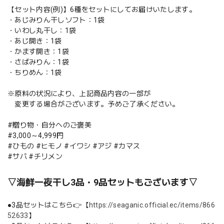
【セット内容(例)】6種をセットにしてお届けいたします。
・あじみりん干しソフト：1袋
・いわし丸干し：1袋
・あじ開き：1袋
・かます開き：1袋
・さばみりん：1袋
・ちりめん：1袋
※原料の状況により、上記商品内容の一部が
変更する場合がございます。予めご了承ください。
#贈り物・自分へのご褒美
#3,000～4,999円
#ひもの #ヒモノ #イワシ #アジ #カマス
#サバ #チリメン
▽海鮮一夜干し3品・9品セットもございます▽
●3品セットはこちら👉【
https://seaganic.official.ec/items/866
52633
】