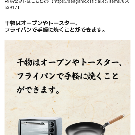
●9品セットはこちら👉【
https://seaganic.official.ec/items/866
53917
】
干物はオーブンやトースター、
フライパンで手軽に焼くことができます。