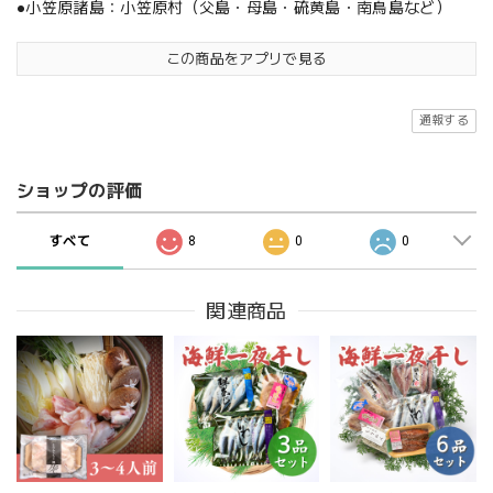
●小笠原諸島：小笠原村（父島・母島・硫黄島・南鳥島など）
この商品をアプリで見る
通報する
ショップの評価
すべて
8
0
0
関連商品