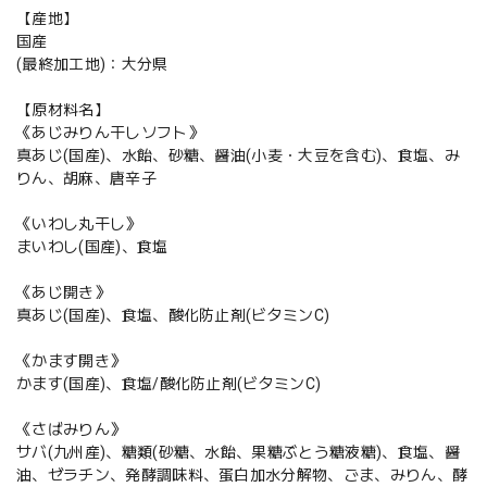
【産地】
国産
(最終加工地)：大分県
【原材料名】
《あじみりん干しソフト》
真あじ(国産)、水飴、砂糖、醤油(小麦・大豆を含む)、食塩、み
りん、胡麻、唐辛子
《いわし丸干し》
まいわし(国産)、食塩
《あじ開き》
真あじ(国産)、食塩、酸化防止剤(ビタミンC)
《かます開き》
かます(国産)、食塩/酸化防止剤(ビタミンC)
《さばみりん》
サバ(九州産)、糖類(砂糖、水飴、果糖ぶとう糖液糖)、食塩、醤
油、ゼラチン、発酵調味料、蛋白加水分解物、ごま、みりん、酵