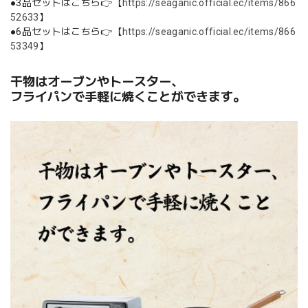
●3品セットはこちら👉【
https://seaganic.official.ec/items/866
52633
】
●6品セットはこちら👉【
https://seaganic.official.ec/items/866
53349
】
干物はオーブンやトースター、
フライパンで手軽に焼くことができます。