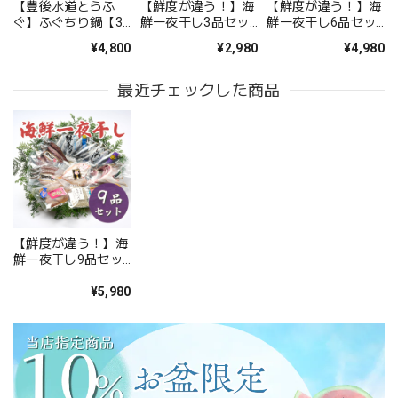
【豊後水道とらふ
【鮮度が違う！】海
【鮮度が違う！】海
ぐ】ふぐちり鍋【3
鮮一夜干し3品セッ
鮮一夜干し6品セッ
～4人前】【送料無
ト【お試し】【送料
ト【送料無料】北海
¥4,800
¥2,980
¥4,980
料】北海道・沖縄は
無料】北海道・沖縄
道・沖縄は別途送料
別途送料
は別途送料
最近チェックした商品
【鮮度が違う！】海
鮮一夜干し9品セッ
ト【送料無料】北海
道・沖縄は別途送料
¥5,980