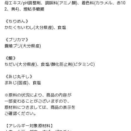
母エキス/pH調整剤、調味料(アミノ酸)、着色料(カラメル、赤10
2、黄4)、増粘多糖類
《ちりめん》
かたくちいわし(大分県産)、食塩
《ブリカマ》
養殖ブリ(大分県産)
《鯛》
ちだい(大分県産)、食塩/酸化防止剤(ビタミンC)
《あじ丸干し》
まあじ(国産)、食塩
※原料の状況により、商品の内容が
一部変わることがございますので、
原材料につきましては、商品の表示を
ご確認ください。
【アレルギー対象原材料】